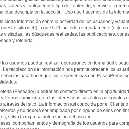
ías, videos y cualquier otro tipo de contenido; y envíe al correo
nalidad descripta en la sección "Uso que hacemos de la Informa
erta información sobre la actividad de los usuarios y visitant
en nuestro sitio web), a qué URL acceden seguidamente (estén o
s visitadas, las búsquedas realizadas, las publicaciones, contra
enada y retenida.
e los usuarios puedan realizar operaciones en forma ágil y segu
l. La recolección de información nos permite ofrecer a los usua
s servicios para hacer que sus experiencias con PaseaPerros s
alidades:
n oferta (Paseador) a entrar en contacto directo en la oportuni
eaPerros suministrará a los interesados sus datos personales (n
o a través del sitio. La información así conocida por el Cliente 
aPerros y no deberá ser empleada por ninguno de ellos con fine
s, salvo la expresa autorización del usuario.
tereses, comportamientos y demografía de los usuarios para co