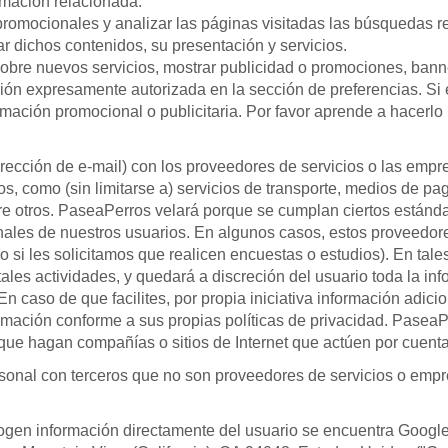
rmación relacionada.
 promocionales y analizar las páginas visitadas las búsquedas r
ar dichos contenidos, su presentación y servicios.
obre nuevos servicios, mostrar publicidad o promociones, banner
n expresamente autorizada en la sección de preferencias. Si el 
ormación promocional o publicitaria. Por favor aprende a hacerl
irección de e-mail) con los proveedores de servicios o las empr
os, como (sin limitarse a) servicios de transporte, medios de pa
tre otros. PaseaPerros velará porque se cumplan ciertos estánd
onales de nuestros usuarios. En algunos casos, estos proveedor
 si les solicitamos que realicen encuestas o estudios). En tales
tales actividades, y quedará a discreción del usuario toda la in
 caso de que facilites, por propia iniciativa información adici
ormación conforme a sus propias políticas de privacidad. Pasea
que hagan compañías o sitios de Internet que actúen por cuenta
rsonal con terceros que no son proveedores de servicios o emp
cogen información directamente del usuario se encuentra Googl