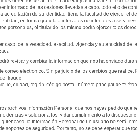
ar los derechos de acceder, cancelar y actualizar su Información
er informado de las cesiones llevadas a cabo, todo ello de con
via acreditación de su identidad, tiene la facultad de ejercer el
dentidad, en forma gratuita a intervalos no inferiores a seis mes
atos personales, el titular de los mismo podrá ejercer tales dere
 caso, de la veracidad, exactitud, vigencia y autenticidad de la
zada.
drá revisar y cambiar la información que nos ha enviado durant
 de correo electrónico. Sin perjuicio de los cambios que realic
del fraude.
icilio, ciudad, región, código postal, número principal de teléf
 archivos Información Personal que nos hayas pedido que retir
ncidencias y solucionarlos, y dar cumplimiento a lo dispuesto 
lquier caso, la Información Personal de un usuario no será inm
de soportes de seguridad. Por tanto, no se debe esperar que to