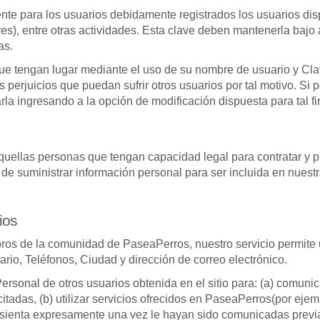
nte para los usuarios debidamente registrados los usuarios di
adores), entre otras actividades. Esta clave deben mantenerla baj
as.
que tengan lugar mediante el uso de su nombre de usuario y Cla
 perjuicios que puedan sufrir otros usuarios por tal motivo. Si 
rla ingresando a la opción de modificación dispuesta para tal 
quellas personas que tengan capacidad legal para contratar y pr
e suministrar información personal para ser incluida en nues
ios
embros de la comunidad de PaseaPerros, nuestro servicio permite 
rio, Teléfonos, Ciudad y dirección de correo electrónico.
 Personal de otros usuarios obtenida en el sitio para: (a) com
adas, (b) utilizar servicios ofrecidos en PaseaPerros(por ejempl
onsienta expresamente una vez le hayan sido comunicadas previ