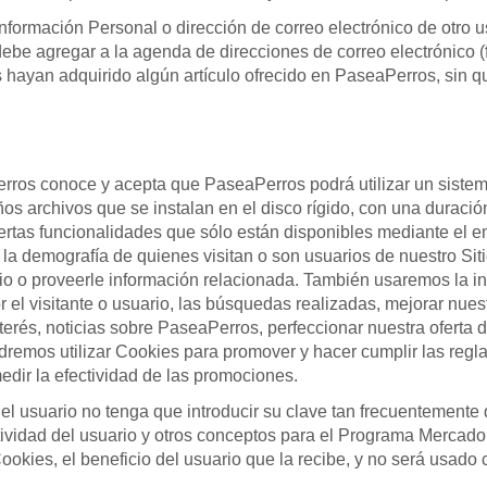
formación Personal o dirección de correo electrónico de otro us
ebe agregar a la agenda de direcciones de correo electrónico (f
 hayan adquirido algún artículo ofrecido en PaseaPerros, sin q
Perros conoce y acepta que PaseaPerros podrá utilizar un siste
s archivos que se instalan en el disco rígido, con una duració
ertas funcionalidades que sólo están disponibles mediante el e
y la demografía de quienes visitan o son usuarios de nuestro S
cio o proveerle información relacionada. También usaremos la i
el visitante o usuario, las búsquedas realizadas, mejorar nues
erés, noticias sobre PaseaPerros, perfeccionar nuestra oferta d
dremos utilizar Cookies para promover y hacer cumplir las regl
edir la efectividad de las promociones.
el usuario no tenga que introducir su clave tan frecuentement
 actividad del usuario y otros conceptos para el Programa Merca
ookies, el beneficio del usuario que la recibe, y no será usado