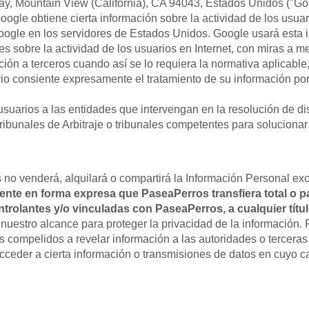
y, Mountain View (California), CA 94043, Estados Unidos ("Goo
ogle obtiene cierta información sobre la actividad de los usua
Google en los servidores de Estados Unidos. Google usará esta
s sobre la actividad de los usuarios en Internet, con miras a mej
ión a terceros cuando así se lo requiera la normativa aplicable
io consiente expresamente el tratamiento de su información por 
 usuarios a las entidades que intervengan en la resolución de 
unales de Arbitraje o tribunales competentes para solucionar 
 no venderá, alquilará o compartirá la Información Personal ex
siente en forma expresa que PaseaPerros transfiera total o 
ntrolantes y/o vinculadas con PaseaPerros, a cualquier tít
nuestro alcance para proteger la privacidad de la información.
 compelidos a revelar información a las autoridades o terceras 
acceder a cierta información o transmisiones de datos en cuyo