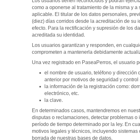
Los usuarios tienen reconocidos y podrán ejercit
como a oponerse al tratamiento de la misma y a s
aplicable. El titular de los datos personales, pre
(diez) días corridos desde la acreditación de su i
efecto. Para la rectificación y supresión de los d
acreditada su identidad.
Los usuarios garantizan y responden, en cualquier
comprometen a mantenerla debidamente actuali
Una vez registrado en PaseaPerros, el usuario po
el nombre de usuario, teléfono y dirección
anterior por motivos de seguridad y control 
la información de la registración como: dom
electrónico, etc.
la clave.
En determinados casos, mantendremos en nuestros
disputas o reclamaciones, detectar problemas o i
período de tiempo determinado por la ley. En cua
motivos legales y técnicos, incluyendo sistemas 
borrada de nuestras bases de datos.