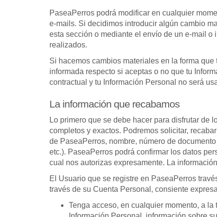
PaseaPerros podrá modificar en cualquier momento
e-mails. Si decidimos introducir algún cambio mat
esta sección o mediante el envío de un e-mail o 
realizados.
Si hacemos cambios materiales en la forma que t
informada respecto si aceptas o no que tu Inform
contractual y tu Información Personal no será u
La información que recabamos
Lo primero que se debe hacer para disfrutar de l
completos y exactos. Podremos solicitar, recabar
de PaseaPerros, nombre, número de documento o id
etc.). PaseaPerros podrá confirmar los datos pe
cual nos autorizas expresamente. La información
El Usuario que se registre en PaseaPerros travé
través de su Cuenta Personal, consiente expre
Tenga acceso, en cualquier momento, a la to
Información Personal, información sobre su