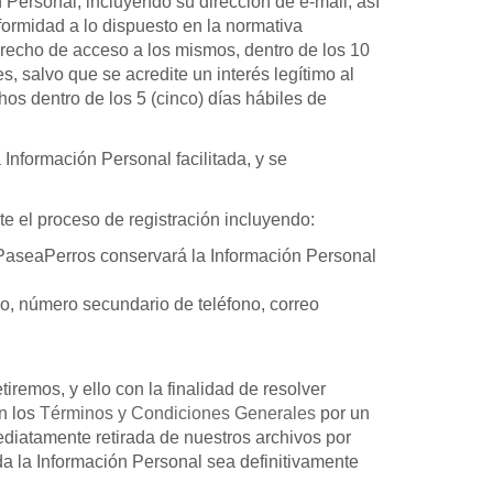
 Personal, incluyendo su dirección de e-mail, así
formidad a lo dispuesto en la normativa
 derecho de acceso a los mismos, dentro de los 10
es, salvo que se acredite un interés legítimo al
chos dentro de los 5 (cinco) días hábiles de
 Información Personal facilitada, y se
e el proceso de registración incluyendo:
e, PaseaPerros conservará la Información Personal
ono, número secundario de teléfono, correo
emos, y ello con la finalidad de resolver
en los
Términos y Condiciones Generales
por un
ediatamente retirada de nuestros archivos por
da la Información Personal sea definitivamente