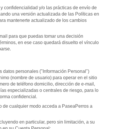
 confidencialidad y/o las prácticas de envío de
cando una versión actualizada de las Políticas en
 para mantenerte actualizado de los cambios
-mail para que puedas tomar una decisión
érminos, en ese caso quedará disuelto el vínculo
barse.
os datos personales ("Información Personal")
imo (nombre de usuario) para operar en el sitio
ro de teléfono domicilio, dirección de e-mail,
as especializadas o centrales de riesgo, para lo
orma confidencial.
, o de cualquier modo acceda a PaseaPerros a
uyendo en particular, pero sin limitación, a su
do en su Cuenta Personal;