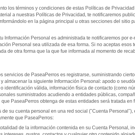
 los términos y condiciones de estas Políticas de Privacidad y
erial a nuestras Políticas de Privacidad, te notificaremos publi
informándolo en la página principal u otras secciones del sitio
u Información Personal es administrada te notificaremos por e
ación Personal sea utilizada de esa forma. Si no aceptas esos t
sada de otra forma que la que fue informada al momento de reca
os servicios de PaseaPerros es registrarse, suministrando ciert
 y almacenar la siguiente Información Personal: apodo o seudón
entificación válida, información física de contacto (como núme
rsonales suministrados acudiendo a entidades públicas, compañí
 que PaseaPerros obtenga de estas entidades será tratada en f
s de su cuenta personal en una red social ("Cuenta Personal")
samente que PaseaPerros:
talidad de la información contenida en su Cuenta Personal, incl
s intereses, gustos, contactos y cualquier otro contenido aloja