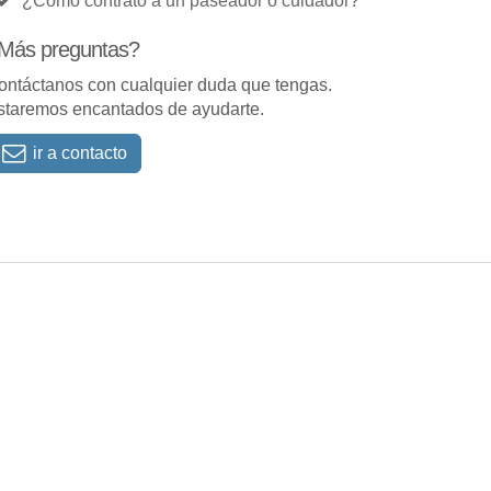
¿Cómo contrato a un paseador o cuidador?
Más preguntas?
ontáctanos con cualquier duda que tengas.
staremos encantados de ayudarte.
ir a contacto